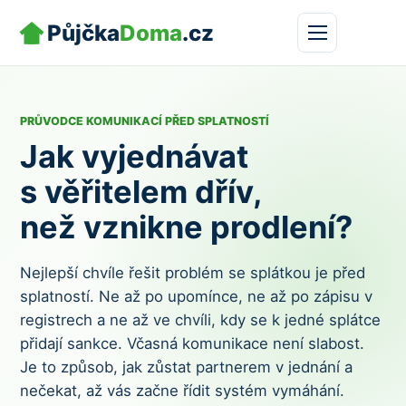
Půjčka
Doma
.cz
PRŮVODCE KOMUNIKACÍ PŘED SPLATNOSTÍ
Jak vyjednávat
s věřitelem dřív,
než vznikne prodlení?
Nejlepší chvíle řešit problém se splátkou je před
splatností. Ne až po upomínce, ne až po zápisu v
registrech a ne až ve chvíli, kdy se k jedné splátce
přidají sankce. Včasná komunikace není slabost.
Je to způsob, jak zůstat partnerem v jednání a
nečekat, až vás začne řídit systém vymáhání.