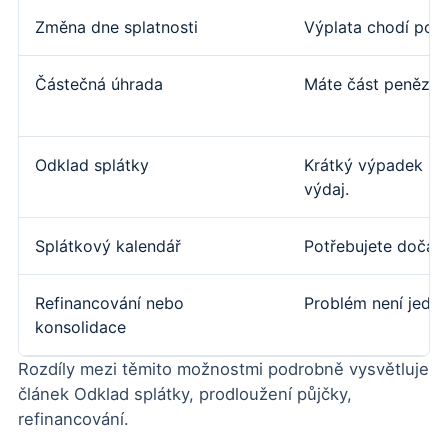
Změna dne splatnosti
Výplata chodí pozd
Částečná úhrada
Máte část peněz a 
Odklad splátky
Krátký výpadek př
výdaj.
Splátkový kalendář
Potřebujete dočasn
Refinancování nebo
Problém není jedno
konsolidace
Rozdíly mezi těmito možnostmi podrobně vysvětluje
článek
Odklad splátky, prodloužení půjčky,
refinancování
.