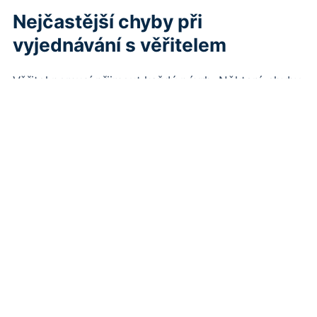
Nejčastější chyby při
vyjednávání s věřitelem
Věřitel nemusí přijmout každý návrh. Některé chyby
ale šanci na dohodu zbytečně snižují. Nejhorší
kombinace je mlčení, optimismus bez čísel a nová
drahá půjčka bez propočtu.
Čemu se vyhnout
slibu „zaplatím co nejdřív“ bez konkrétního
data,
čekání na upomínku,
hádkám a obviňování pracovníka linky,
ústní dohodě bez e-mailu,