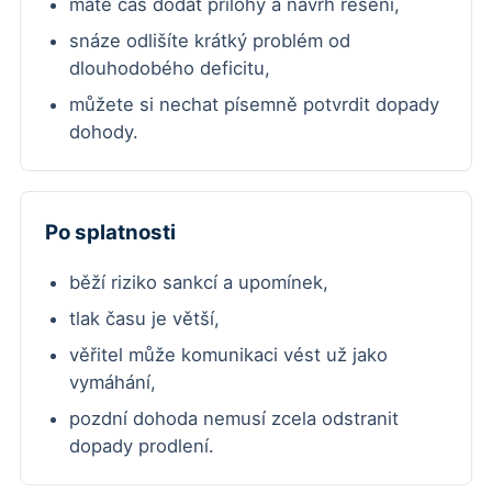
máte čas dodat přílohy a návrh řešení,
snáze odlišíte krátký problém od
dlouhodobého deficitu,
můžete si nechat písemně potvrdit dopady
dohody.
Po splatnosti
běží riziko sankcí a upomínek,
tlak času je větší,
věřitel může komunikaci vést už jako
vymáhání,
pozdní dohoda nemusí zcela odstranit
dopady prodlení.