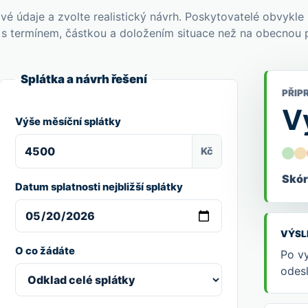
vé údaje a zvolte realistický návrh. Poskytovatelé obvykle 
 s termínem, částkou a doložením situace než na obecnou 
Splátka a návrh řešení
PŘIP
V
Výše měsíční splátky
Kč
Skór
Datum splatnosti nejbližší splátky
VÝSL
O co žádáte
Po vy
odes