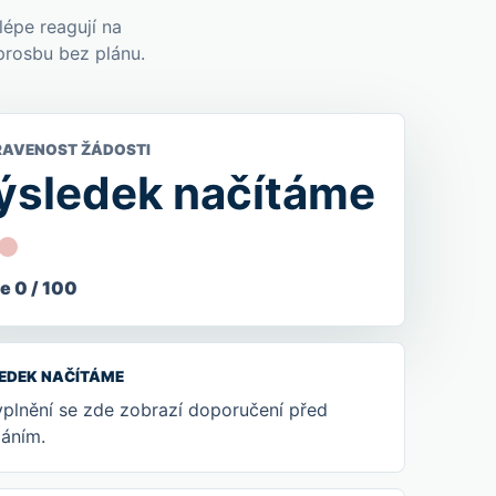
lépe reagují na
prosbu bez plánu.
RAVENOST ŽÁDOSTI
ýsledek načítáme
e 0 / 100
EDEK NAČÍTÁME
plnění se zde zobrazí doporučení před
láním.