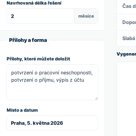
Navrhovaná délka řešení
Čas d
měsíce
Dopor
Slabá
Přílohy a forma
Vygener
Přílohy, které můžete doložit
Místo a datum