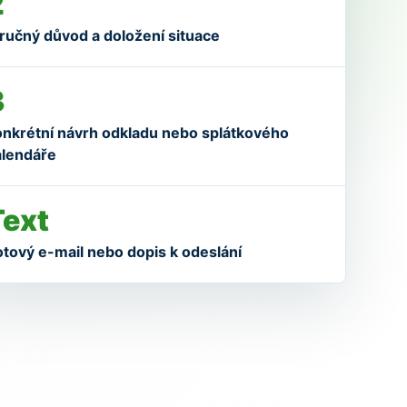
2
ručný důvod a doložení situace
3
onkrétní návrh odkladu nebo splátkového
alendáře
Text
tový e-mail nebo dopis k odeslání