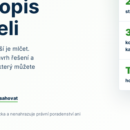
opis
st
li
k
ší je mlčet.
k
ávrh řešení a
 který můžete
ho
bsahovat
cka a nenahrazuje právní poradenství ani