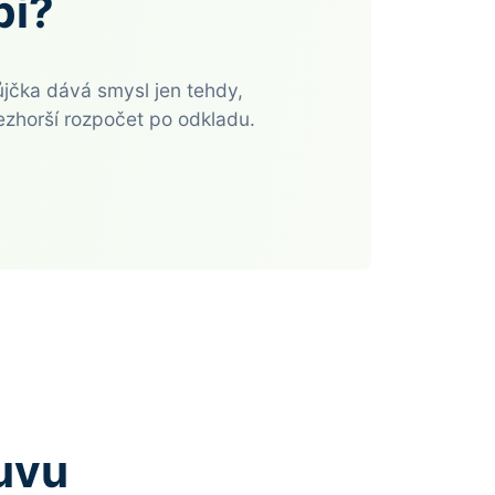
bí?
jčka dává smysl jen tehdy,
nezhorší rozpočet po odkladu.
uvu