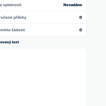
o splatnosti
Nezadáno
učené přílohy
0
 místa žádosti
0
ovaný text