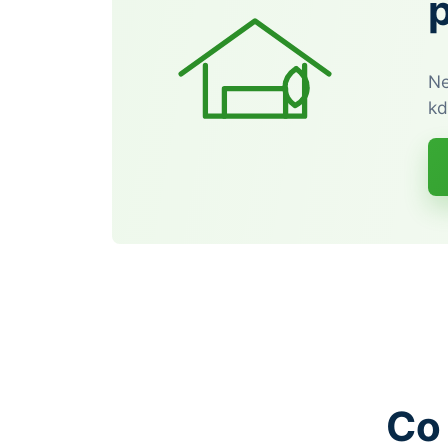
Ne
kd
Co