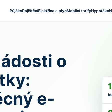
Půjčka
Pojištění
Elektřina a plyn
Mobilní tarify
Hypotéka
N
ádosti o
tky:
1
ěcný e-
id