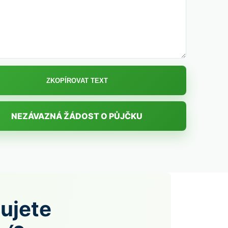
ZKOPÍROVAT TEXT
NEZÁVAZNÁ ŽÁDOST O PŮJČKU
ujete