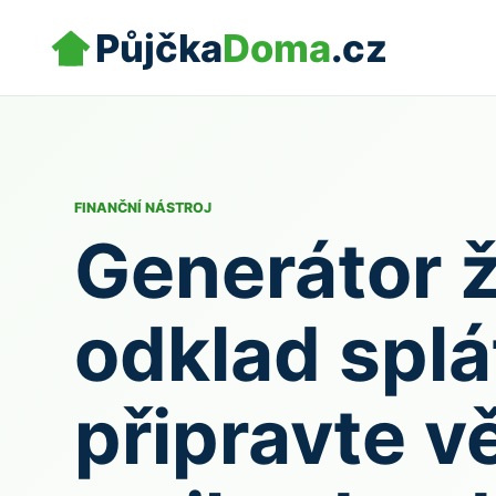
Půjčka
Doma
.cz
FINANČNÍ NÁSTROJ
Generátor ž
odklad splá
připravte v