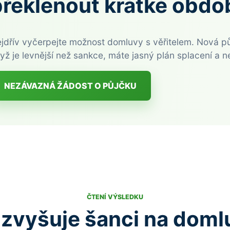
překlenout krátké obdo
jdřív vyčerpejte možnost domluvy s věřitelem. Nová pů
yž je levnější než sankce, máte jasný plán splacení a 
NEZÁVAZNÁ ŽÁDOST O PŮJČKU
ČTENÍ VÝSLEDKU
 zvyšuje šanci na doml