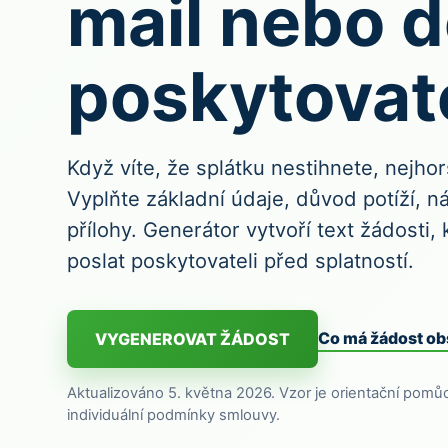
mail nebo d
poskytovate
Když víte, že splátku nestihnete, nejhor
Vyplňte základní údaje, důvod potíží, n
přílohy. Generátor vytvoří text žádosti,
poslat poskytovateli před splatností.
Co má žádost o
VYGENEROVAT ŽÁDOST
Aktualizováno 5. května 2026. Vzor je orientační pomů
individuální podmínky smlouvy.